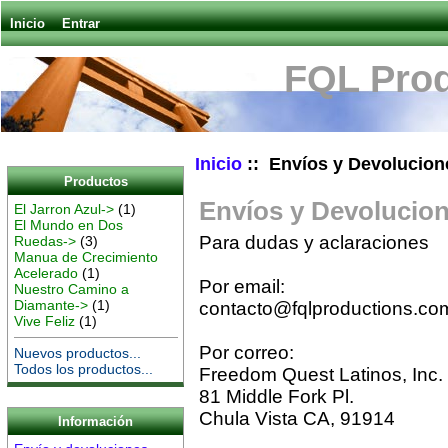
Inicio
Entrar
FQL Prod
Inicio
:: Envíos y Devolucion
Productos
Envíos y Devolucio
El Jarron Azul->
(1)
El Mundo en Dos
Para dudas y aclaraciones
Ruedas->
(3)
Manua de Crecimiento
Acelerado
(1)
Por email:
Nuestro Camino a
Diamante->
(1)
contacto@fqlproductions.co
Vive Feliz
(1)
Por correo:
Nuevos productos...
Todos los productos...
Freedom Quest Latinos, Inc.
81 Middle Fork Pl.
Chula Vista CA, 91914
Información