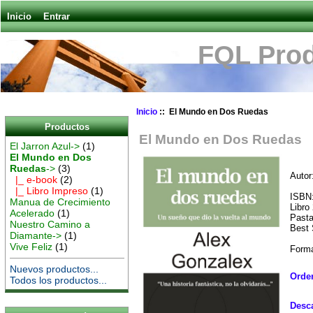
Inicio
Entrar
FQL Prod
Inicio
:: El Mundo en Dos Ruedas
Productos
El Mundo en Dos Ruedas
El Jarron Azul->
(1)
El Mundo en Dos
Ruedas
->
(3)
Autor
|_ e-book
(2)
|_ Libro Impreso
(1)
ISBN:
Manua de Crecimiento
Libro
Acelerado
(1)
Past
Nuestro Camino a
Best 
Diamante->
(1)
Vive Feliz
(1)
Form
Nuevos productos...
Orde
Todos los productos...
Desca