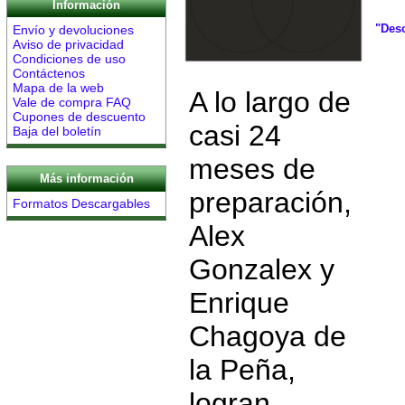
Información
"Des
Envío y devoluciones
Aviso de privacidad
Condiciones de uso
Contáctenos
Mapa de la web
A lo largo de
Vale de compra FAQ
Cupones de descuento
casi 24
Baja del boletín
meses de
Más información
preparación,
Formatos Descargables
Alex
Gonzalex y
Enrique
Chagoya de
la Peña,
logran