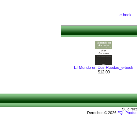
e-book
El Mundo en Dos Ruedas_e-book
$12.00
Su direc
Derechos © 2026
FQL Produc